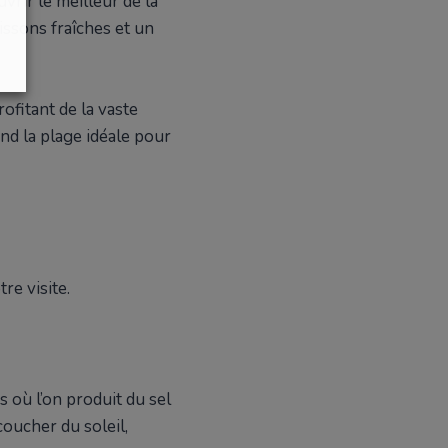
rir le meilleur de la
issons fraîches et un
fitant de la vaste
nd la plage idéale pour
re visite.
 où l’on produit du sel
coucher du soleil,