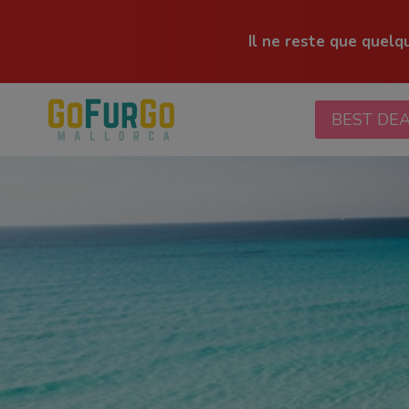
Il ne reste que quelq
Aller
au
BEST DE
contenu