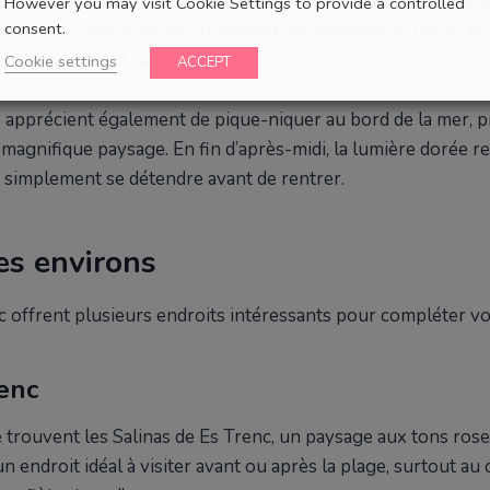
tes ou Es Carbó. Ces excursions vous permettent de découv
However you may visit Cookie Settings to provide a controlled
consent.
out ce qui est organisé : transport, équipement de plage, bo
ses histoires et ses idées.
Cookie settings
ACCEPT
apprécient également de pique-niquer au bord de la mer, pro
magnifique paysage. En fin d’après-midi, la lumière dorée re
 simplement se détendre avant de rentrer.
es environs
 offrent plusieurs endroits intéressants pour compléter vot
renc
 trouvent les Salinas de Es Trenc, un paysage aux tons roses
un endroit idéal à visiter avant ou après la plage, surtout au 