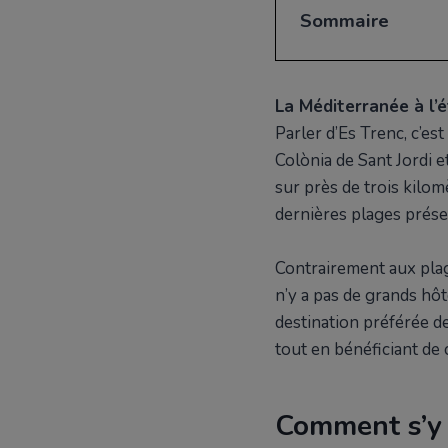
Sommaire
Comment s'y rendr
À quoi ressemble la
Choses à faire
La Méditerranée à l’é
À voir dans les env
Parler d’Es Trenc, c’est
Salines d'Es T
Colònia de Sant Jordi e
Parc national 
sur près de trois kilo
Village de Ca
dernières plages préser
Faits amusants
Origine du no
Contrairement aux plag
Zone protégée
n’y a pas de grands hôt
Aquarelle
destination préférée d
Atmosphère m
tout en bénéficiant de
Photographie 
Questions fréquem
Comment s’y
Y a-t-il des ser