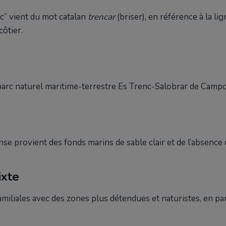
c” vient du mot catalan
trencar
(briser), en référence à la li
ôtier.
u parc naturel maritime-terrestre Es Trenc-Salobrar de Campo
nse provient des fonds marins de sable clair et de l’absence
xte
miliales avec des zones plus détendues et naturistes, en part