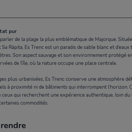
e
 plage ?
tat pur
irons
 parler de la plage la plus emblématique de Majorque. Située a
renc
t Sa Ràpita, Es Trenc est un paradis de sable blanc et d’eaux 
de Cabrera
mètres. Son aspect sauvage et son environnement protégé en
mpos
vées de l’île, où la nature occupe une place centrale.
m
es plus urbanisées, Es Trenc conserve une atmosphère déte
els à proximité ni de bâtiments qui interrompent l’horizon. C
e ceux qui recherchent une expérience authentique, loin du
ixte
 certaines commodités.
et cinéma
ment posées
 rendre
vices sur la plage ?