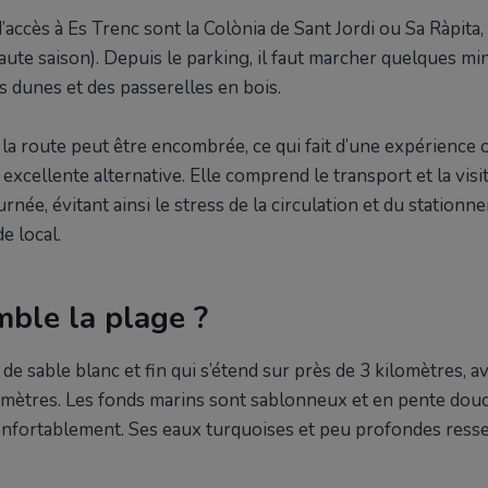
r les enfants ?
’accès à Es Trenc sont la Colònia de Sant Jordi ou Sa Ràpita
ansports publics ?
ute saison). Depuis le parking, il faut marcher quelques mi
e de la plongée en apnée ?
s dunes et des passerelles en bois.
eilleure période pour visiter le pays ?
c avec GoFurgo Mallorca
 la route peut être encombrée, ce qui fait d’une expérience
cellente alternative. Elle comprend le transport et la visi
rnée, évitant ainsi le stress de la circulation et du stationn
e local.
mble la plage ?
de sable blanc et fin qui s’étend sur près de 3 kilomètres, 
mètres. Les fonds marins sont sablonneux et en pente douc
nfortablement. Ses eaux turquoises et peu profondes resse