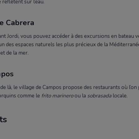
reflètent sur l’eau.
de Cabrera
ant Jordi, vous pouvez accéder à des excursions en bateau ve
l’un des espaces naturels les plus précieux de la Méditerranée
et de la mer.
mpos
de là, le village de Campos propose des restaurants où l’on
jorquins comme le
frito marinero
ou la
sobrasada
locale.
ts
m