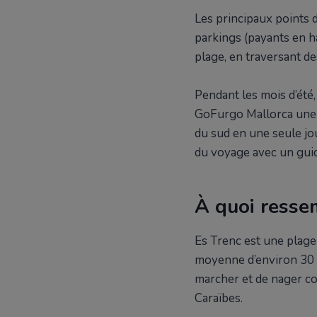
Est-ce bon pou
Les principaux points d
Y a-t-il des tr
parkings (payants en ha
Peut-on y fair
plage, en traversant de
Quelle est la m
Découvrez Es Tren
Pendant les mois d’été,
GoFurgo Mallorca une ex
du sud en une seule jou
du voyage avec un guid
À quoi resse
Es Trenc est une plage 
moyenne d’environ 30 
marcher et de nager co
Caraïbes.