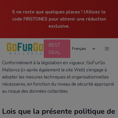
Il ne reste que quelques places ! Utilisez le
code FIRSTONES pour obtenir une réduction
exclusive.
Aller
BEST
Ouvrir/ferm
au
Français
DEAL
le
contenu
menu
Conformément à la législation en vigueur, GoFurGo
enfant
Mallorca (ci-après également le site Web) s’engage à
adopter les mesures techniques et organisationnelles
nécessaires, en fonction du niveau de sécurité approprié
au risque des données collectées.
Lois que la présente politique de