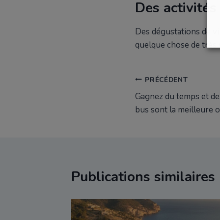
Des activité
Des dégustations de vi
quelque chose de très s
Navigation
PRÉCÉDENT
Gagnez du temps et de l
de
bus sont la meilleure 
l’article
Publications similaires