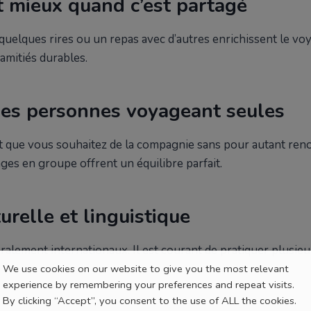
t mieux quand c’est partagé
quelques rires ou un repas avec d’autres enrichissent le 
amitiés durables.
 les personnes voyageant seules
t que vous souhaitez de la compagnie sans pour autant ren
ges en groupe offrent un équilibre parfait.
turelle et linguistique
alement internationaux. Il est courant de pratiquer plusie
We use cookies on our website to give you the most relevant
experience by remembering your preferences and repeat visits.
By clicking “Accept”, you consent to the use of ALL the cookies.