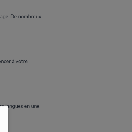
voyage. De nombreux
oncer à votre
urs langues en une