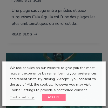
novembre 19, 2025
Une plage sauvage entre pinèdes et eaux
turquoises Cala Agulla est l’une des plages les
plus emblématiques du nord-est de…
CALA
READ BLOG
AGULLA
:
GUIDE
COMPLET
À
LA
We use cookies on our website to give you the most
DÉCOUVERTE
relevant experience by remembering your preferences
D’UN
and repeat visits. By clicking “Accept”, you consent to
JOYAU
NATUREL
the use of ALL the cookies. However you may visit
DE
Cookie Settings to provide a controlled consent.
MAJORQUE
Cookie settings
ACCEPT