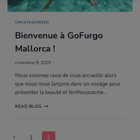
UNCATEGORIZED
Bienvenue à GoFurgo
Mallorca !
novembre 8, 2025
Nous sommes ravis de vous accueillir alors
que nous nous lançons dans un voyage pour
présenter la beauté et l’enthousiasme…
BIENVENUE
READ BLOG
À
GOFURGO
MALLORCA
!
Navigation
Page
1
2