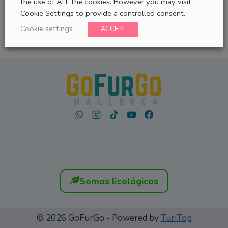
the use of ALL the cookies. However you may visit
Cookie Settings to provide a controlled consent.
Cookie settings
ACCEPT
Somos Ecológicos
© 2026 GoFurGo - Powered by
TuriTop