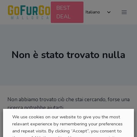
Salta
BEST
Alterna
al
Italiano
DEAL
menu
contenuto
figlio
Non è stato trovato nulla
Non abbiamo trovato ciò che stai cercando, forse una
ricerca potrebbe aiutarti.
We use cookies on our website to give you the most
Ricerca
relevant experience by remembering your preferences
per:
and repeat visits. By clicking “Accept”, you consent to