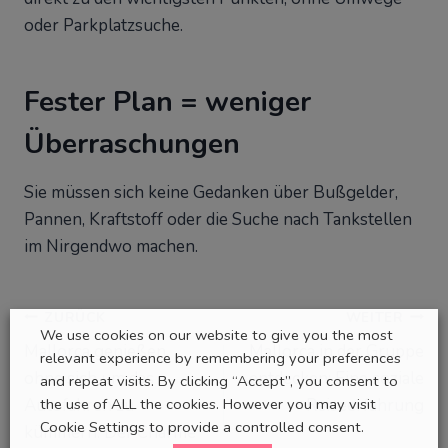
Zeitersparnis auf Reisen
Die Routen der Reisebusse sind optimiert. Sie fahren
direkt zu den wichtigsten Punkten, ohne Umwege
oder Parkplatzsuche.
Fester Plan = weniger
Überraschungen
Sie müssen sich keine Gedanken über Bußgelder,
Pannen, Kraftstoff oder die Suche nach Tankstellen
We use cookies on our website to give you the most
im Nirgendwo machen.
relevant experience by remembering your preferences
and repeat visits. By clicking “Accept”, you consent to
the use of ALL the cookies. However you may visit
Beitragsnavigation
ZURÜCK
WEITER
Cookie Settings to provide a controlled consent.