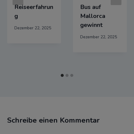
Mallorca in
Busreise oder
der Gruppe
Mietwagen? 7
entdecken:
Gründe,
Eine soziale
warum der
Reiseerfahrun
Bus auf
g
Mallorca
gewinnt
Dezember 22, 2025
Dezember 22, 2025