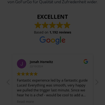
von GoFurGo für Qualität und Zufriedenheit wider.
EXCELLENT
Based on
1,192 reviews
Jonah Horwitz
22/10/2024
ble
Fantastic experience led by a fantastic guide
Ex
Lucas! Everything was smooth, very happy
gu
we pulled the trigger last minute. Since we
ch
!
hear he is a chef - would be cool to add a
pa
food element to the experience at the last
mu
Read more
R
beach, just a thought. Lucas deserves it!
as