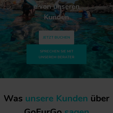
e von unseren
Kunden
JETZT BUCHEN
SPRECHEN SIE MIT
UNSEREM BERATER
Was
unsere Kunden
über
GoFurGo
sagen