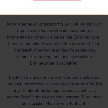
Haben Sie eine unvergessliche Reise mit GoFurGo
erlebt? Wir möchten Ihre Geschichte hören!
Jedes Abenteuer ist einzigartig, und wir würden uns
freuen, wenn Sie uns von den besonderen
Momenten berichten, die Sie bei der Erkundung der
atemberaubenden Buchten Mallorcas erlebt haben.
Ihre Geschichte könnte andere Reisende dazu
inspirieren, ihre eigenen unvergesslichen
Erinnerungen zu schaffen.
Erzählen Sie uns von Ihren Erlebnissen, teilen Sie
Ihre Lieblingsfotos oder -videos und werden Sie Teil
unserer abenteuerlustigen Gemeinschaft. Die
besten Geschichten werden in unserem Blog und in
den sozialen Medien veröffentlicht.