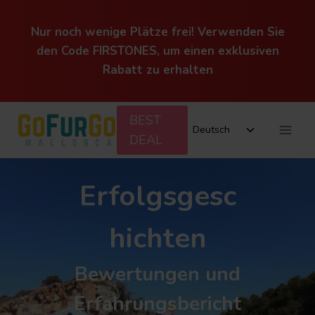
Nur noch wenige Plätze frei! Verwenden Sie
den Code FIRSTONES, um einen exklusiven
Rabatt zu erhalten
Zum
BEST
Untermenü
Inhalt
Deutsch
DEAL
umschalten
springen
Erfolgsgesc
hichten
Bewertungen und
Erfahrungsbericht