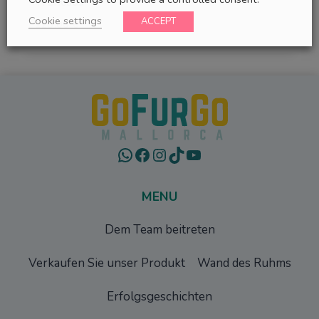
Trencada
Cookie settings
ACCEPT
123,00
€
WhatsApp
Facebook
Instagram
TikTok
YouTube
MENU
Dem Team beitreten
Verkaufen Sie unser Produkt
Wand des Ruhms
Erfolgsgeschichten