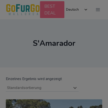
Zum
BEST
Untermenü
Inhalt
Deutsch
DEAL
umschalten
springen
S'Amarador
Einzelnes Ergebnis wird angezeigt