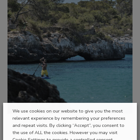
We use cookies on our website to give you the most
relevant experience by remembering your preferences
and repeat visits. By clicking “Accept”, you consent to
Paddelsurf- und Schnorchel-Erlebnis in Cala
the use of ALL the cookies. However you may visit
Mondragó, S’Amarador Beach und Barca
Cookie Settings to provide a controlled consent.