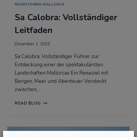
REISEFÜHRER MALLORCA
Sa Calobra: Vollständiger
Leitfaden
Dezember 1, 2025
Sa Calobra: Vollständiger Führer zur
Entdeckung einer der spektakulärsten
Landschaften Mallorcas Ein Reiseziel mit
Bergen, Meer und Abenteuer Versteckt
zwischen…
SA
READ BLOG
CALOBRA:
VOLLSTÄNDIGER
LEITFADEN