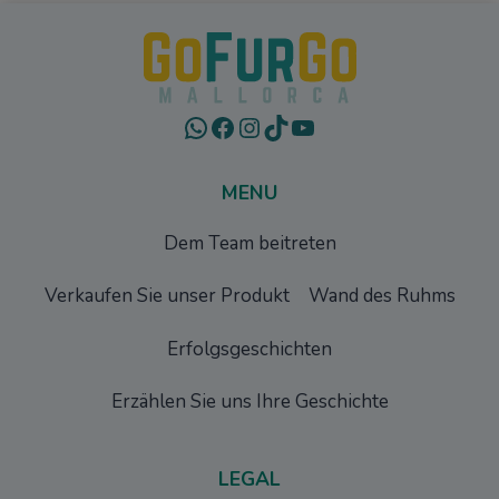
GENIESSEN V
ON M
ALLORCAS B
ERÜHMTESTEM S
TRAND
WhatsApp
Facebook
Instagram
TikTok
YouTube
MENU
Dem Team beitreten
Verkaufen Sie unser Produkt
Wand des Ruhms
Erfolgsgeschichten
Erzählen Sie uns Ihre Geschichte
LEGAL