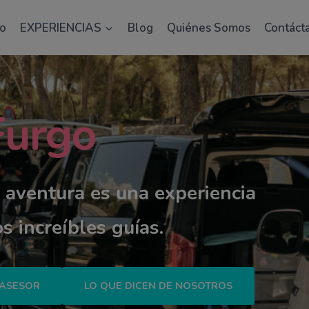
as plazas! Utiliza el código FIRSTONES para obtener 
io
EXPERIENCIAS
Blog
Quiénes Somos
Contáct
urgo
aventura es una experiencia
s increíbles guías.