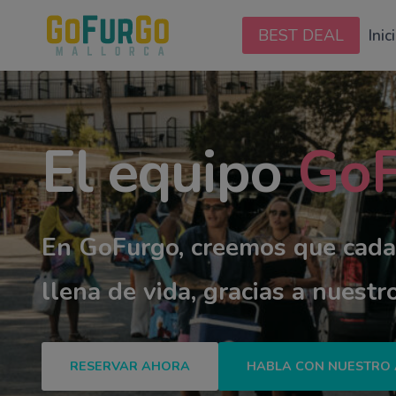
¡Sólo quedan unas poc
Saltar
al
BEST DEAL
Inic
contenido
El equipo
GoF
En GoFurgo, creemos que cada 
llena de vida, gracias a nuestro