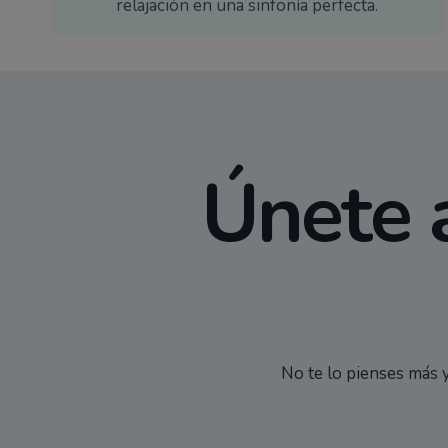
Son los guardianes de la seguridad y los magos
de la logística, mezclando emoción, naturaleza y
relajación en una sinfonía perfecta.
Únete a