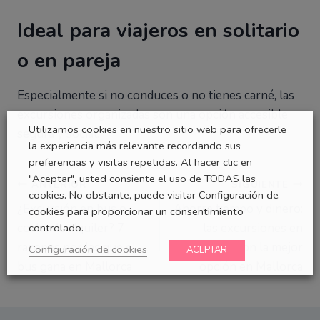
Ideal para viajeros en solitario
o en pareja
Especialmente si no conduces o no tienes carné, las
excursiones organizadas son una opción accesible,
Utilizamos cookies en nuestro sitio web para ofrecerle
segura y social.
la experiencia más relevante recordando sus
preferencias y visitas repetidas. Al hacer clic en
"Aceptar", usted consiente el uso de TODAS las
Navegación
ANTERIOR
SIGUIENTE
cookies. No obstante, puede visitar Configuración de
¿Excursión en bus o
Ahorre tiempo y dinero:
cookies para proporcionar un consentimiento
de
coche de alquiler? 7
las excursiones en
controlado.
entradas
razones por las que el
autobús son la mejor
Configuración de cookies
ACEPTAR
bus gana en Mallorca
opción en Mallorca