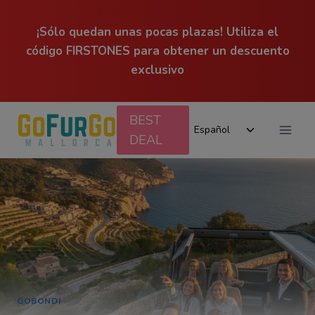
¡Sólo quedan unas pocas plazas! Utiliza el
código FIRSTONES para obtener un descuento
exclusivo
Saltar
BEST
Alternar
al
Español
DEAL
menú
contenido
hijo
GOBONDI