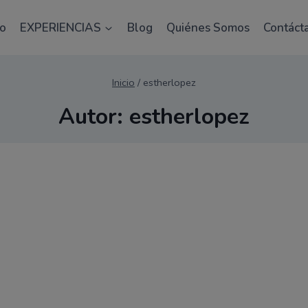
as plazas! Utiliza el código FIRSTONES para obtener 
io
EXPERIENCIAS
Blog
Quiénes Somos
Contáct
Inicio
/
estherlopez
Autor: estherlopez